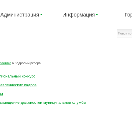
Администрация
Информация
Го
олитика
»
Кадровый резерв
гиональный конкурс
равленческих кадров
ра
 замещение должностей муниципальной службы